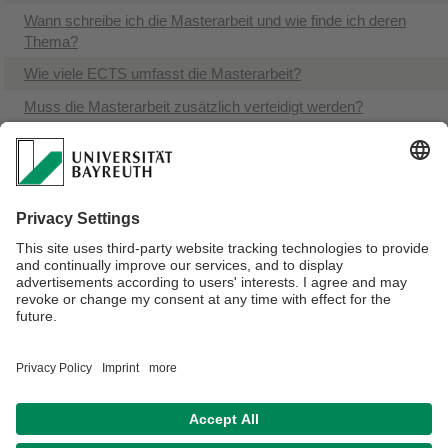
​Wann schreibe ich die Masterarbeit und wie finde ich deren
Thema?
Wie viele ECTS umfasst die Masterarbeit?
Muss die Masterarbeit zusätzlich verteidigt werden?
Welche beruflichen Perspektiven eröffnet der LL.M.
Wirtschaftsrecht?
Kann ich nach dem LL.M. noch das juristische Staatsexamen
absolvieren?
Fallen Studiengebühren an?
​An wen kann ich mich bei Fragen zur Bewerbung oder zum
Studienverlauf wenden?
Verantwortlich für die Redaktion:
Johanna Freitag