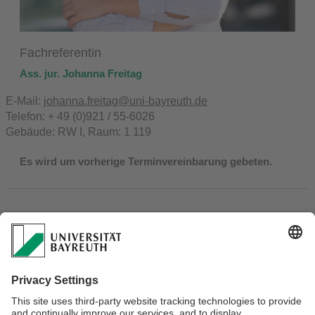
Fachreferentin
Ass. jur. Johanna Freitag
E-Mail: j
ohanna.freitag@uni-bayreuth.de
Telefon: + 49 (0)921 / 55-6026
Gebäude: RW I, Raum: 1 119
Es wird um vorherige Terminvereinbarung gebeten.
Nützliche Links
Prüfungsamt
Zentrale Studienberatung
Studierendenkanzlei
Studierendenwerk Oberfranken